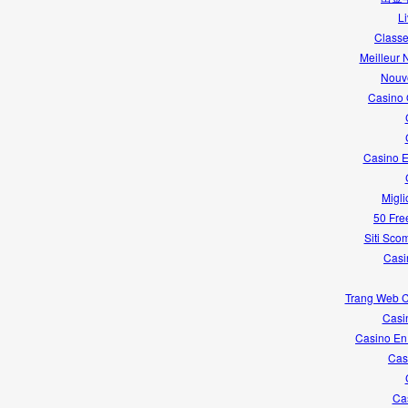
L
Classe
Meilleur
Nouv
Casino 
Casino E
Migl
50 Fre
Siti Sco
Casi
Trang Web C
Casi
Casino En
Cas
Ca