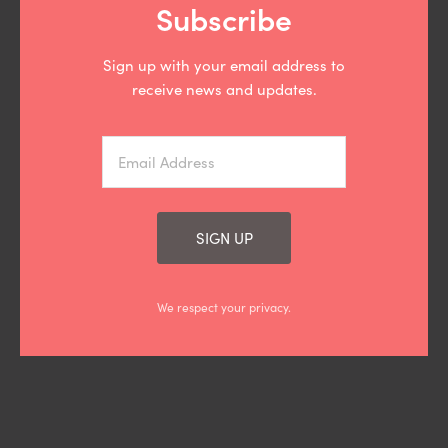
Subscribe
Sign up with your email address to
receive news and updates.
SIGN UP
We respect your privacy.