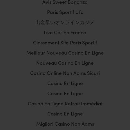
Avis Sweet Bonanza
Paris Sportif Ufc
出金早いオンラインカジノ
Live Casino France
Classement Site Paris Sportif
Meilleur Nouveau Casino En Ligne
Nouveau Casino En Ligne
Casino Online Non Aams Sicuri
Casino En Ligne
Casino En Ligne
Casino En Ligne Retrait Immédiat
Casino En Ligne
Migliori Casino Non Aams