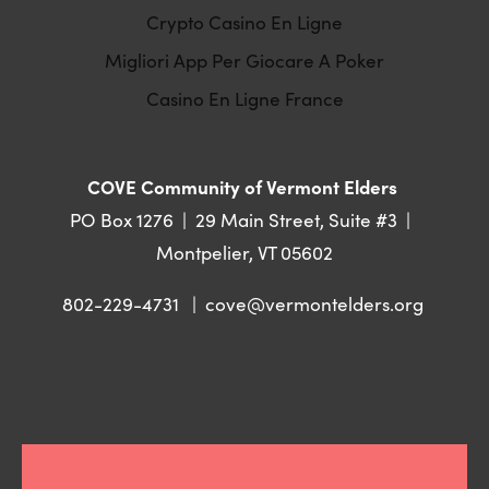
Crypto Casino En Ligne
Migliori App Per Giocare A Poker
Casino En Ligne France
COVE Community of Vermont Elders 
PO Box 1276  |  29 Main Street, Suite #3  |  
Montpelier, VT 05602
802-229-4731   |  
cove@vermontelders.org