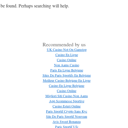
be found. Perhaps searching will help.
Recommended by us
UK Casino Not On Gamstop
Casino En Ligne
Casino Online
Non Aams Casino
Paris En Ligne Belgique
Sites De Paris Sportifs En Belgique
Meilleur Casino Belgique En Ligne
Casino En Ligne Belgique
Casino Online
Migliori Siti Casino Non Aams
App Scommesse Sportive
Casino Esteri Online
Paris Sportif Crypto Sans Kyc
Site De Paris Sportif Nouveau
Avis Sweet Bonanza
Paris Sportif Ufc