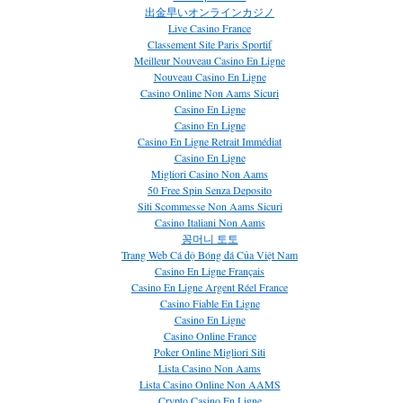
出金早いオンラインカジノ
Live Casino France
Classement Site Paris Sportif
Meilleur Nouveau Casino En Ligne
Nouveau Casino En Ligne
Casino Online Non Aams Sicuri
Casino En Ligne
Casino En Ligne
Casino En Ligne Retrait Immédiat
Casino En Ligne
Migliori Casino Non Aams
50 Free Spin Senza Deposito
Siti Scommesse Non Aams Sicuri
Casino Italiani Non Aams
꽁머니 토토
Trang Web Cá độ Bóng đá Của Việt Nam
Casino En Ligne Français
Casino En Ligne Argent Réel France
Casino Fiable En Ligne
Casino En Ligne
Casino Online France
Poker Online Migliori Siti
Lista Casino Non Aams
Lista Casino Online Non AAMS
Crypto Casino En Ligne