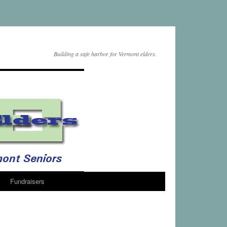
Building a safe harbor for Vermont elders.
Fundraisers